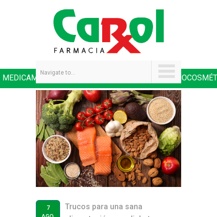
Navigate to...
MEDICAMENTOS
SALUD Y NUTRICIÓN
DERMOCOSMÉT
|
|
Trucos para una sana
7
AGO.