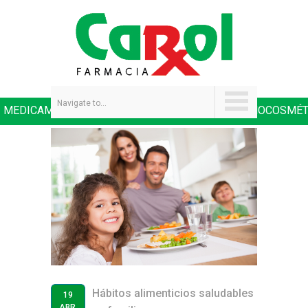
Navigate to...
MEDICAMENTOS
SALUD Y NUTRICIÓN
DERMOCOSMÉT
|
|
Hábitos alimenticios saludables
19
ABR.