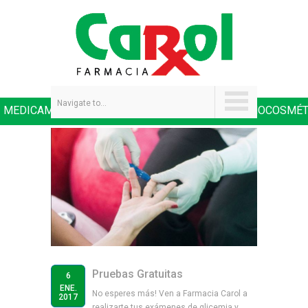
Navigate to...
MEDICAMENTOS
SALUD Y NUTRICIÓN
DERMOCOSMÉT
|
|
Pruebas Gratuitas
6
ENE.
No esperes más! Ven a Farmacia Carol a
2017
realizarte tus exámenes de glicemia y