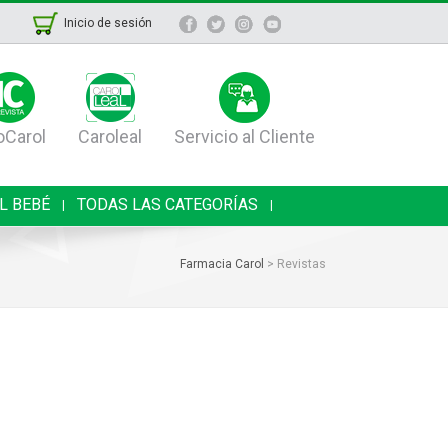
Inicio de sesión
oCarol
Caroleal
Servicio al Cliente
L BEBÉ
TODAS LAS CATEGORÍAS
|
|
Farmacia Carol
>
Revistas