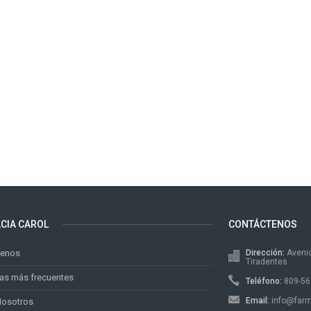
CIA CAROL
CONTÁCTENOS
tenos
Dirección:
Avenid
Tiradentes
as más frecuentes
Teléfono:
809-56
Email:
info@far
Nosotros