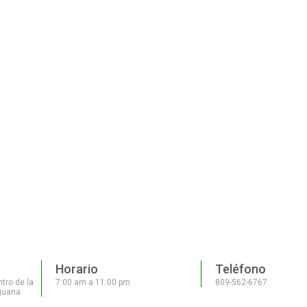
Horario
Teléfono
tro de la
7:00 am a 11:00 pm
809-562-6767
guana