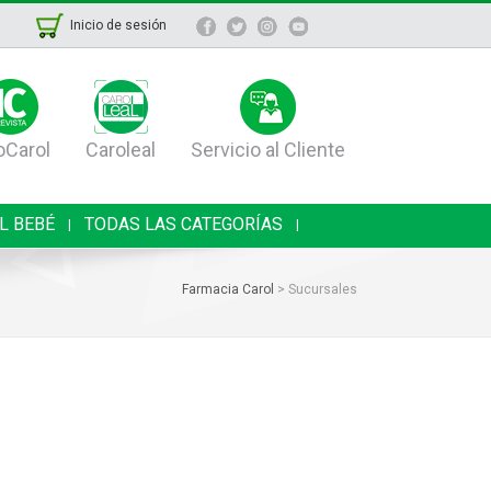
Inicio de sesión
oCarol
Caroleal
Servicio al Cliente
L BEBÉ
TODAS LAS CATEGORÍAS
|
|
Farmacia Carol
>
Sucursales