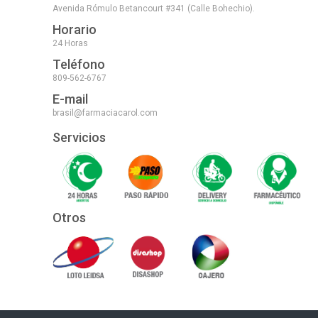
Avenida Rómulo Betancourt #341 (Calle Bohechio).
Horario
24 Horas
Teléfono
809-562-6767
E-mail
brasil@farmaciacarol.com
Servicios
Otros