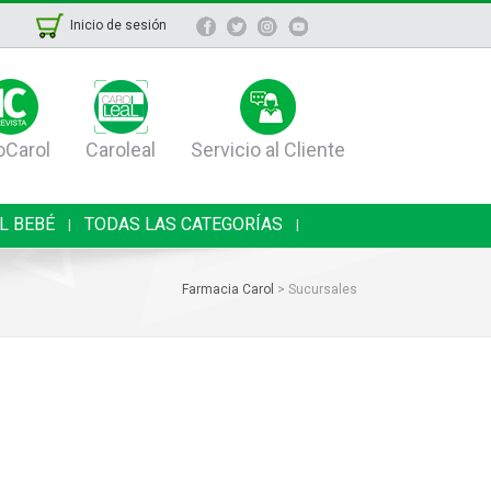
Inicio de sesión
oCarol
Caroleal
Servicio al Cliente
L BEBÉ
TODAS LAS CATEGORÍAS
|
|
Farmacia Carol
>
Sucursales