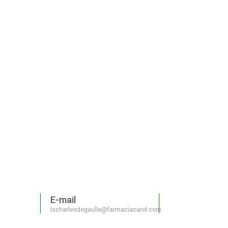
E-mail
lscharlesdegaulle@farmaciacarol.com