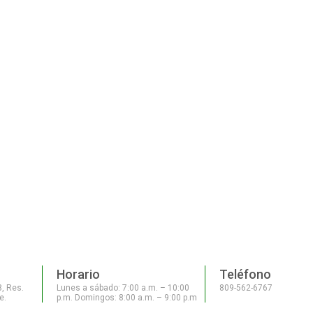
Horario
Teléfono
8, Res.
Lunes a sábado: 7:00 a.m. – 10:00
809-562-6767
e.
p.m. Domingos: 8:00 a.m. – 9:00 p.m